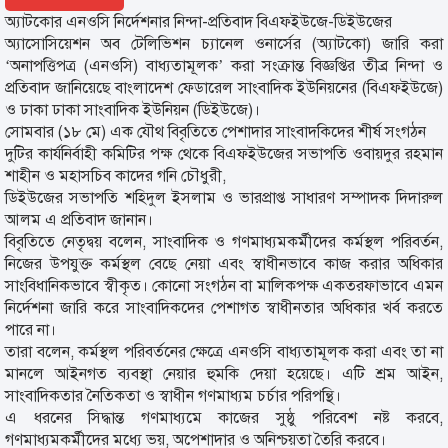
অ্যাটকোর এনওসি নির্দেশনার নিন্দা-প্রতিবাদ বিএফইউজে-ডিইউজের
অ্যাসোসিয়েশন অব টেলিভিশন চ্যানেল ওনার্সের (অ্যাটকো) জারি করা
‘অনাপত্তিপত্র (এনওসি) বাধ্যতামূলক’ করা সংক্রান্ত বিজ্ঞপ্তির তীব্র নিন্দা ও
প্রতিবাদ জানিয়েছে বাংলাদেশ ফেডারেল সাংবাদিক ইউনিয়নের (বিএফইউজে)
ও ঢাকা ঢাকা সাংবাদিক ইউনিয়ন (ডিইউজে)।
সোমবার (১৮ মে) এক যৌথ বিবৃতিতে পেশাদার সাংবাদকিদের শীর্ষ সংগঠন
দুটির কার্যনির্বাহী কমিটির পক্ষ থেকে বিএফইউজের সভাপতি ওবায়দুর রহমান
শাহীন ও মহাসচিব কাদের গনি চৌধুরী,
ডিইউজের সভাপতি শহিদুল ইসলাম ও ভারপ্রাপ্ত সাধারণ সম্পাদক দিদারুল
আলম এ প্রতিবাদ জানান।
বিবৃতিতে নেতৃদ্বয় বলেন, সাংবাদিক ও গণমাধ্যমকর্মীদের কর্মস্থল পরিবর্তন,
নিজের উপযুক্ত কর্মস্থল বেছে নেয়া এবং স্বাধীনভাবে কাজ করার অধিকার
সাংবিধানিকভাবে স্বীকৃত। কোনো সংগঠন বা মালিকপক্ষ একতরফাভাবে এমন
নির্দেশনা জারি করে সাংবাদিকদের পেশাগত স্বাধীনতার অধিকার খর্ব করতে
পারে না।
তারা বলেন, কর্মস্থল পরিবর্তনের ক্ষেত্রে এনওসি বাধ্যতামূলক করা এবং তা না
মানলে আইনগত ব্যবস্থা নেয়ার হুমকি দেয়া হয়েছে। এটি শ্রম আইন,
সাংবাদিকতার নৈতিকতা ও স্বাধীন গণমাধ্যম চর্চার পরিপন্থি।
এ ধরনের সিদ্ধান্ত গণমাধ্যমে কাজের সুষ্ঠু পরিবেশ নষ্ট করবে,
গণমাধ্যমকর্মীদের মধ্যে ভয়, অপেশাদার ও অনিশ্চয়তা তৈরি করবে।