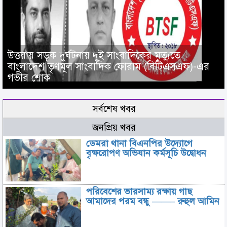
উত্তরায় সড়ক দুর্ঘটনায় দুই সাংবাদিকের মৃত্যুতে
বাংলাদেশ তৃণমূল সাংবাদিক ফোরাম (বিটিএসএফ)-এর
গভীর শোক
সর্বশেষ খবর
জনপ্রিয় খবর
ডেমরা থানা বিএনপির উদ্যোগে
বৃক্ষরোপণ অভিযান কর্মসূচি উদ্বোধন
পরিবেশের ভারসাম্য রক্ষায় গাছ
আমাদের পরম বন্ধু ——– রুহুল আমিন