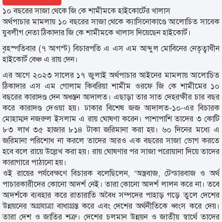
১০ বছরের সাজা থেকে জি কে শামীমকে হাইকোর্টের খালাস
অর্থপাচার মামলায় ১০ বছরের সাজা থেকে ক্যাসিনোকাণ্ডে আলোচিত সাবেক
যুবলীগ নেতা ঠিকাদার জি কে শামীমকে খালাস দিয়েছেন হাইকোর্ট।
বৃহস্পতিবার (৭ আগস্ট) বিচারপতি এ এস এম আব্দুল মোবিনের নেতৃত্বাধীন
হাইকোর্ট বেঞ্চ এ রায় দেন।
এর আগে ২০২৩ সালের ১৭ জুলাই অর্থপাচার আইনের মামলায় আলোচিত
ঠিকাদার এস এম গোলাম কিবরিয়া শামীম ওরফে জি কে শামীমের ১০
বছরের কারাদণ্ড দেন অধস্তন আদালত। এছাড়া তার সাত দেহরক্ষীর চার বছর
করে কারাদণ্ড দেওয়া হয়। ঢাকার বিশেষ জজ আদালত-১০-এর বিচারক
মোহাম্মদ নজরুল ইসলাম এ রায় ঘোষণা করেন। পাশাপাশি তাদের ৩ কোটি
৮৩ লাখ ৩৫ হাজার ৮১৪ টাকা জরিমানা করা হয়। ৬০ দিনের মধ্যে এ
জরিমানা পরিশোধ না করলে তাদের আরও এক বছরের সাজা ভোগ করতে
হবে বলে রায়ে উল্লেখ করা হয়। রায় ঘোষণার পর সাজা পরোয়ানা দিয়ে তাদের
কারাগারে পাঠানো হয়।
ওই রায়ের পর্যবেক্ষণে বিচারক বলেছিলেন, ‘অস্ত্রবাজ, টেন্ডারবাজ ও অর্থ
পাচারকারীদের কোনো আদর্শ নেই। তারা কোনো আদর্শ লালন করে না। তবে
আদর্শকে ব্যবহার করে রাতারাতি অবৈধ সম্পদের পাহাড় গড়ে তুলে দেশের
উন্নয়নের অগ্রযাত্রা বাধাগ্রস্ত করে এবং দেশের অর্থনীতিকে ধ্বংস করে দেয়।
তারা দেশ ও জাতির শত্রু। দেশের চলমান উন্নয়ন ও জাতীয় স্বার্থে তাদের