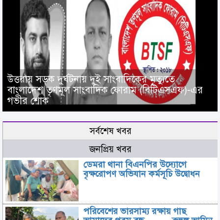
উত্তরায় সড়ক দুর্ঘটনায় দুই সাংবাদিকের মৃত্যুতে
বাংলাদেশ তৃণমূল সাংবাদিক ফোরাম (বিটিএসএফ)-এর
গভীর শোক
সর্বশেষ খবর
জনপ্রিয় খবর
ডেমরা থানা বিএনপির উদ্যোগে
বৃক্ষরোপণ অভিযান কর্মসূচি উদ্বোধন
পরিবেশের ভারসাম্য রক্ষায় গাছ