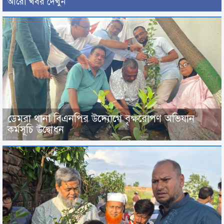
আরো খবর দেখুন
ডেমরা থানা বিএনপির উদ্যোগে বৃক্ষরোপণ অভিযান
কর্মসূচি উদ্বোধন