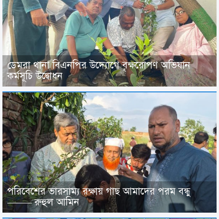
ডেমরা থানা বিএনপির উদ্যোগে বৃক্ষরোপণ অভিযান
কর্মসূচি উদ্বোধন
পরিবেশের ভারসাম্য রক্ষায় গাছ আমাদের পরম বন্ধু
——– রুহুল আমিন