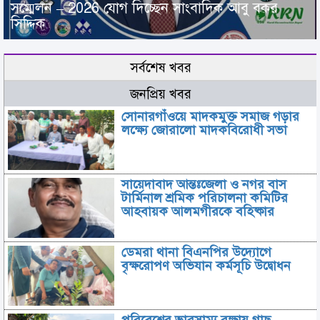
সম্মেলন – 2026 যোগ দিচ্ছেন সাংবাদিক আবু বকর
সিদ্দিক
সর্বশেষ খবর
জনপ্রিয় খবর
সোনারগাঁওয়ে মাদকমুক্ত সমাজ গড়ার
লক্ষ্যে জোরালো মাদকবিরোধী সভা
সায়েদাবাদ আন্তঃজেলা ও নগর বাস
টার্মিনাল শ্রমিক পরিচালনা কমিটির
আহবায়ক আলমগীরকে বহিষ্কার
ডেমরা থানা বিএনপির উদ্যোগে
বৃক্ষরোপণ অভিযান কর্মসূচি উদ্বোধন
পরিবেশের ভারসাম্য রক্ষায় গাছ