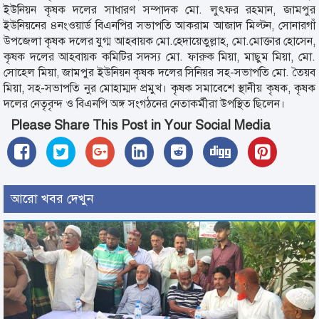
ইউনিয়ন কৃষক দলের সাধারণ সম্পাদক মো. লুৎফর রহমান, জামপুর
ইউনিয়নের ৪নংওয়ার্ড বিএনপির সভাপতি আকরাম আজাদ মিল্টন, সোনারগাঁ
উপজেলা কৃষক দলের যুগ্ম আহবায়ক মো.হেদায়েতুল্লাহ, মো.মোক্তার হোসেন,
কৃষক দলের আহবায়ক কমিটির সদস্য মো. ফারুক মিয়া, মাছুম মিয়া, মো.
সোহেল মিয়া, জামপুর ইউনিয়ন কৃষক দলের সিনিয়র সহ-সভাপতি মো. তৈয়ব
মিয়া, সহ-সভাপতি নুর মোহাম্মদ প্রমুখ। কৃষক সমাবেশে স্থানীয় কৃষক, কৃষক
দলের নেতৃবৃন্দ ও বিএনপি অঙ্গ সংগঠনের নেতাকর্মীরা উপস্থিত ছিলেন।
Please Share This Post in Your Social Media
আরো খবর দেখুন