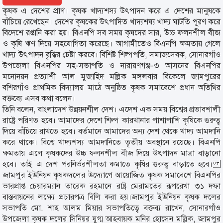
কৃষক এ দেশের প্রাণ। কৃষক খাদ্যশস্য উৎপাদন করে এ দেশের মানুষকে
বাঁচিয়ে রেখেছেন। দেশের কৃষকের উৎপাদিত খাদ্যশষ্য খাদ্য ঘাটতি পূরণ করে
বিদেশে রপ্তানি করা হয়। বিএনপি সব সময় কৃষদের সার, উচ্চ ফলনশীল বীজ
ও কৃষি ঋণ দিয়ে সহযোগিতা করেছে। আগামীতেও বিএনপি ক্ষমতায় গেলে
খাদ্য উৎপাদন বৃদ্ধির চেষ্টা করবে। বিশিষ্ট শিল্পপতি, সমাজসেবক, সোনারগাঁও
উপজেলা বিএনপির সহ-সভাপতি ও নারায়ণগঞ্জ-৩ আসনের বিএনপির
মনোনয়ন প্রত্যাশী আল মুজাহিদ মল্লিক মঙ্গলবার বিকেলে জামপুরের
বশিরগাঁও প্রাথমিক বিদ্যালয় মাঠে অনুষ্ঠিত কৃষক সমাবেশে প্রধান অতিথির
বক্তব্যে এসব কথা বলেন।
তিনি বলেন, বাংলাদেশ উন্নয়নশীল দেশ। এদেশ এক সময় বিশ্বের প্রভাবশালী
রাষ্ট্রে পরিণত হবে। আমাদের দেশে শিল্প কারখানার পাশাপাশি কৃষিকে গুরুত্ব
দিয়ে বাঁচিয়ে রাখতে হবে। বর্তমানে আমাদের অন্য দেশ থেকে খাদ্য আমদানি
করে থাকে। বিশ্বে খাদ্যশস্য আমদানিতে তৃতীয় অবস্থানে রয়েছে। বিএনপি
ক্ষমতায় এলে কৃষকদের উচ্চ ফলনশীল বীজ দিয়ে উৎপাদন মাত্রা বাড়ানো
হবে। তাই এ দেশ পরনির্ভরশীলতা কমাতে কৃষির গুরুত্ব বাড়াতে হবে।
জামপুর ইউনিয়ন কৃষকদলের উদ্যোগে আয়োজিত কৃষক সমাবেশে বিএনপির
ভারপ্রাপ্ত চেয়ারম্যান তারেক রহমানে রাষ্ট্র মেরামতের রূপরেখা ৩১ দফা
বাস্তবায়নের লক্ষ্যে প্রচারপত্র বিলি করা হয়।জামপুর ইউনিয়ন কৃষক দলের
সভাপতি মো. শাহ আলম মিয়ার সভাপতিত্বে বক্তব্য রাখেন, সোনারগাঁও
উপজেলা কৃষক দলের সিনিয়র যুগ্ম আহবায়ক মনির হোসেন মল্লিক, জামপুর