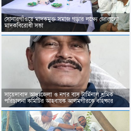
সোনারগাঁওয়ে মাদকমুক্ত সমাজ গড়ার লক্ষ্যে জোরালো
মাদকবিরোধী সভা
সায়েদাবাদ আন্তঃজেলা ও নগর বাস টার্মিনাল শ্রমিক
পরিচালনা কমিটির আহবায়ক আলমগীরকে বহিষ্কার