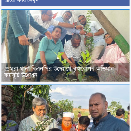
আরো খবর দেখুন
ডেমরা থানা বিএনপির উদ্যোগে বৃক্ষরোপণ অভিযান
কর্মসূচি উদ্বোধন