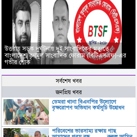
উত্তরায় সড়ক দুর্ঘটনায় দুই সাংবাদিকের মৃত্যুতে
বাংলাদেশ তৃণমূল সাংবাদিক ফোরাম (বিটিএসএফ)-এর
গভীর শোক
সর্বশেষ খবর
জনপ্রিয় খবর
ডেমরা থানা বিএনপির উদ্যোগে
বৃক্ষরোপণ অভিযান কর্মসূচি উদ্বোধন
পরিবেশের ভারসাম্য রক্ষায় গাছ
আমাদের পরম বন্ধু ——– রুহুল আমিন