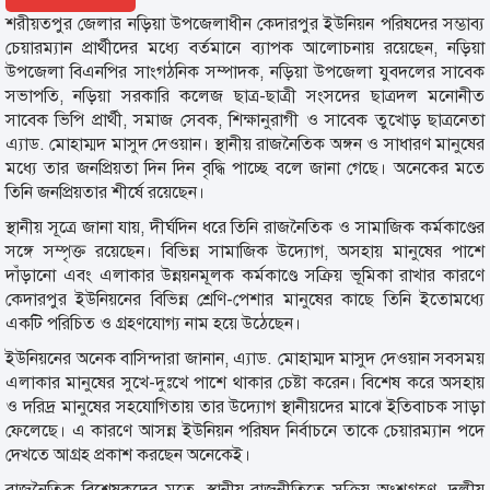
শরীয়তপুর জেলার নড়িয়া উপজেলাধীন কেদারপুর ইউনিয়ন পরিষদের সম্ভাব্য
চেয়ারম্যান প্রার্থীদের মধ্যে বর্তমানে ব্যাপক আলোচনায় রয়েছেন, নড়িয়া
উপজেলা বিএনপির সাংগঠনিক সম্পাদক, নড়িয়া উপজেলা যুবদলের সাবেক
সভাপতি, নড়িয়া সরকারি কলেজ ছাত্র-ছাত্রী সংসদের ছাত্রদল মনোনীত
সাবেক ভিপি প্রার্থী, সমাজ সেবক, শিক্ষানুরাগী ও সাবেক তুখোড় ছাত্রনেতা
এ্যাড. মোহাম্মদ মাসুদ দেওয়ান। স্থানীয় রাজনৈতিক অঙ্গন ও সাধারণ মানুষের
মধ্যে তার জনপ্রিয়তা দিন দিন বৃদ্ধি পাচ্ছে বলে জানা গেছে। অনেকের মতে
তিনি জনপ্রিয়তার শীর্ষে রয়েছেন।
স্থানীয় সূত্রে জানা যায়, দীর্ঘদিন ধরে তিনি রাজনৈতিক ও সামাজিক কর্মকাণ্ডের
সঙ্গে সম্পৃক্ত রয়েছেন। বিভিন্ন সামাজিক উদ্যোগ, অসহায় মানুষের পাশে
দাঁড়ানো এবং এলাকার উন্নয়নমূলক কর্মকাণ্ডে সক্রিয় ভূমিকা রাখার কারণে
কেদারপুর ইউনিয়নের বিভিন্ন শ্রেণি-পেশার মানুষের কাছে তিনি ইতোমধ্যে
একটি পরিচিত ও গ্রহণযোগ্য নাম হয়ে উঠেছেন।
ইউনিয়নের অনেক বাসিন্দারা জানান, এ্যাড. মোহাম্মদ মাসুদ দেওয়ান সবসময়
এলাকার মানুষের সুখে-দুঃখে পাশে থাকার চেষ্টা করেন। বিশেষ করে অসহায়
ও দরিদ্র মানুষের সহযোগিতায় তার উদ্যোগ স্থানীয়দের মাঝে ইতিবাচক সাড়া
ফেলেছে। এ কারণে আসন্ন ইউনিয়ন পরিষদ নির্বাচনে তাকে চেয়ারম্যান পদে
দেখতে আগ্রহ প্রকাশ করছেন অনেকেই।
রাজনৈতিক বিশ্লেষকদের মতে, স্থানীয় রাজনীতিতে সক্রিয় অংশগ্রহণ, দলীয়