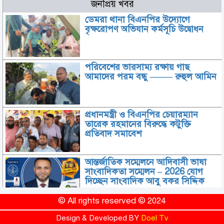
জনপ্রিয় খবর
ডেমরা থানা বিএনপির উদ্যোগে
বৃক্ষরোপণ অভিযান কর্মসূচি উদ্বোধন
পরিবেশের ভারসাম্য রক্ষায় গাছ
আমাদের পরম বন্ধু ——– রুহুল আমিন
প্রধানমন্ত্রী ও বিএনপির চেয়ারম্যান
তারেক রহমানের বিরুদ্ধে কটুক্তি
প্রতিবাদ সমাবেশ
আন্তর্জাতিক সম্মেলনে আদিবাসী ভাষা
সাংবাদিকতা সম্মেলন – 2026 যোগ
দিচ্ছেন সাংবাদিক আবু বকর সিদ্দিক
© All rights reserved © 2024
সিআইডি-র ফাইন্যান্সিয়াল ক্রাইম
ইউনিটে এস আই মোঃ মনিরুজ্জামান
Design & Developed BY
Doel Tv