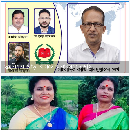
ডুমুরিয়ায় ঘোড়া’র সঙ্গে আনারস’র লড়াই