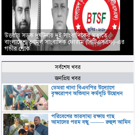
উত্তরায় সড়ক দুর্ঘটনায় দুই সাংবাদিকের মৃত্যুতে
বাংলাদেশ তৃণমূল সাংবাদিক ফোরাম (বিটিএসএফ)-এর
গভীর শোক
সর্বশেষ খবর
জনপ্রিয় খবর
ডেমরা থানা বিএনপির উদ্যোগে
বৃক্ষরোপণ অভিযান কর্মসূচি উদ্বোধন
পরিবেশের ভারসাম্য রক্ষায় গাছ
আমাদের পরম বন্ধু ——– রুহুল আমিন