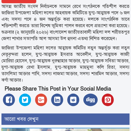
আসন্ন জাতীয় সংসদ নির্বাচনকে সামনে রেখে সংগঠনকে গতিশীল করতে
জাজিরা উপজেলা মহিলা দলের আহবায়ক কমিটিতে যুগ্ম-আহ্বায়ক পদে ৬ জন
এবং সদস্য পদে ৪ জন অন্তর্ভূক্ত করা হয়েছে। দলকে সাংগঠনিক ভাবে
শক্তিশালী করতে তারা বিশেষ ভূমিকা পালন করবে বলে প্রত্যাশা করা হয়েছে।
শুক্রবার (২ জানুয়ারি ২০২৬) বাংলাদেশ জাতীয়তাবাদী মহিলা দল শরীয়তপুর
জেলা শাখার সভাপতি আল আসমা উল হুসনা এতথ্য নিশিত করেছেন।
জাজিরা উপজেলা মহিলা দলের আহ্বায়ক কমিটির নতুন অন্তর্ভূক্ত করা নতুন
নেতৃবৃন্দরা হলেন, যুগ্ম-আহ্বায়ক ইসরাত আবেদীন, যুগ্ম-আহ্বায়ক কাজী
মোরিয়া হোসেন, যুগ্ম-আহ্বায়ক নুরুন্নাহার আক্তার, যুগ্ম-আহ্বায়ক সবিতা আক্তার,
যুগা-আহ্বায়ক রেখা ইসলাম, যুগ্ম-আহ্বায়ক মাহমুদা কলি রিতা, সদস্য
তাসলিমা আক্তার পাখি, সদস্য নাজমা আক্তার, সদস্য শারমিন আক্তার, সদস্য
ঝর্ণা আক্তার।
Please Share This Post in Your Social Media
আরো খবর দেখুন