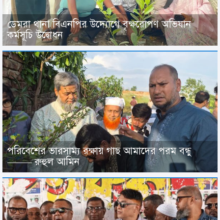
ডেমরা থানা বিএনপির উদ্যোগে বৃক্ষরোপণ অভিযান
কর্মসূচি উদ্বোধন
পরিবেশের ভারসাম্য রক্ষায় গাছ আমাদের পরম বন্ধু
——– রুহুল আমিন