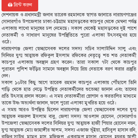
🖨 প্রিন্ট করুন
দেশনায়ক ও প্রধানমন্ত্রী জনাব তারেক রহমানকে স্বাগত জানাতে নারায়ণগঞ্জের
সোনারগাঁও উপজেলার ঢাকা-চট্টগ্রাম মহাসড়কের কাচপুর থেকে মেঘনা পর্যন্ত
এলাকায় লাখো মানুষের ঢল নেমেছে। সকাল থেকেই মহাসড়কের দুই পাশে
নেতাকর্মী ও সাধারণ মানুষের উপস্থিতিতে পুরো এলাকা উৎসবমুখর হয়ে
ওঠে।
নারায়ণগঞ্জ জেলা স্বেচ্ছাসেবক দলের সদস্য সচিব সালাউদ্দিন সালু এবং
সিনিয়র যুগ্ম আহ্বায়ক রফিকুল ইসলাম রফিকের নেতৃত্বে শত শত নেতাকর্মী
কাচপুর এলাকায় অবস্থান গ্রহণ করেন। তারা সকাল ৭টা থেকে কাচপুর
পুরাতন পুলিশ ফাঁড়ির সামনে অবস্থান নিয়ে প্রিয় নেতাকে বরণ করার প্রস্তুতি
নেন।
সকাল ১০টার কিছু আগে তারেক রহমান কাচপুর এলাকায় পৌঁছালে তিনি
গাড়ি থেকে হাত নেড়ে উপস্থিত নেতাকর্মীদের শুভেচ্ছা জানান এবং তাদের
প্রতি উৎসাহ প্রদান করেন। এ সময় নেতাকর্মীরা স্লোগান ও করতালির মাধ্যমে
তাকে উষ্ণ অভ্যর্থনা জানান, ফলে পুরো এলাকা মুখরিত হয়ে ওঠে।
এ সময় আরও উপস্থিত ছিলেন নারায়ণগঞ্জ জেলা স্বেচ্ছাসেবক দলের যুগ্ম
আহ্বায়ক নজরুল ইসলাম বাবু, জেলা সদস্য আওলাদ হোসেন, সোনারগাঁও
উপজেলা স্বেচ্ছাসেবক দলের সিনিয়র যুগ্ম আহ্বায়ক হাজী পিয়ার হোসেন নয়ন,
যুগ্ম আহ্বায়ক মোঃ জাহাঙ্গীর আলম, সদস্য এজাজ ভূঁইয়া, হাসিবুল হাসান রনি,
রাজিব সাউথ, মামুন, হাসু, মফিজুল, একরামুল হাসান, হোসেন, হযরত আলী