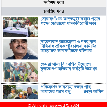
সর্বশেষ খবর
জনপ্রিয় খবর
সোনারগাঁওয়ে মাদকমুক্ত সমাজ গড়ার
লক্ষ্যে জোরালো মাদকবিরোধী সভা
সায়েদাবাদ আন্তঃজেলা ও নগর বাস
টার্মিনাল শ্রমিক পরিচালনা কমিটির
আহবায়ক আলমগীরকে বহিষ্কার
ডেমরা থানা বিএনপির উদ্যোগে
বৃক্ষরোপণ অভিযান কর্মসূচি উদ্বোধন
পরিবেশের ভারসাম্য রক্ষায় গাছ
আমাদের পরম বন্ধু ——– রুহুল আমিন
© All rights reserved © 2024