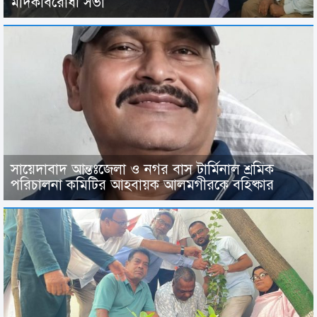
মাদকবিরোধী সভা
সায়েদাবাদ আন্তঃজেলা ও নগর বাস টার্মিনাল শ্রমিক
পরিচালনা কমিটির আহবায়ক আলমগীরকে বহিষ্কার