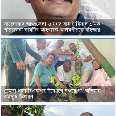
সায়েদাবাদ আন্তঃজেলা ও নগর বাস টার্মিনাল শ্রমিক
পরিচালনা কমিটির আহবায়ক আলমগীরকে বহিষ্কার
ডেমরা থানা বিএনপির উদ্যোগে বৃক্ষরোপণ অভিযান
কর্মসূচি উদ্বোধন