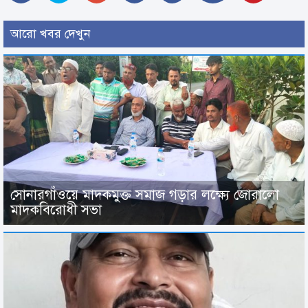
আরো খবর দেখুন
সোনারগাঁওয়ে মাদকমুক্ত সমাজ গড়ার লক্ষ্যে জোরালো
মাদকবিরোধী সভা