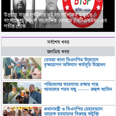
উত্তরায় সড়ক দুর্ঘটনায় দুই সাংবাদিকের মৃত্যুতে
বাংলাদেশ তৃণমূল সাংবাদিক ফোরাম (বিটিএসএফ)-এর
গভীর শোক
সর্বশেষ খবর
জনপ্রিয় খবর
ডেমরা থানা বিএনপির উদ্যোগে
বৃক্ষরোপণ অভিযান কর্মসূচি উদ্বোধন
পরিবেশের ভারসাম্য রক্ষায় গাছ
আমাদের পরম বন্ধু ——– রুহুল আমিন
প্রধানমন্ত্রী ও বিএনপির চেয়ারম্যান
তারেক রহমানের বিরুদ্ধে কটুক্তি