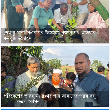
ডেমরা থানা বিএনপির উদ্যোগে বৃক্ষরোপণ অভিযান
কর্মসূচি উদ্বোধন
পরিবেশের ভারসাম্য রক্ষায় গাছ আমাদের পরম বন্ধু
——– রুহুল আমিন