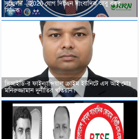
সম্মেলন – 2026 যোগ দিচ্ছেন সাংবাদিক আবু বকর
সিদ্দিক
সিআইডি-র ফাইন্যান্সিয়াল ক্রাইম ইউনিটে এস আই মোঃ
মনিরুজ্জামান দুর্নীতির খতিয়ান।