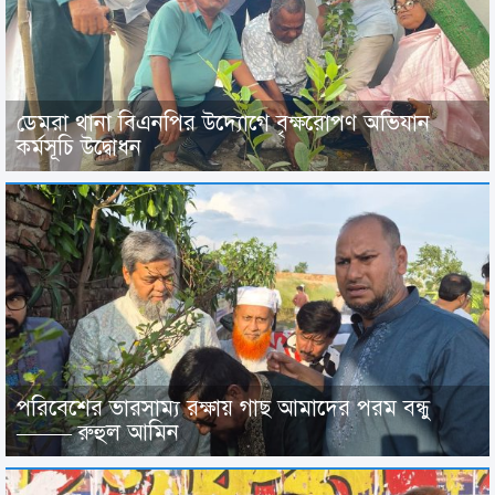
ডেমরা থানা বিএনপির উদ্যোগে বৃক্ষরোপণ অভিযান
কর্মসূচি উদ্বোধন
পরিবেশের ভারসাম্য রক্ষায় গাছ আমাদের পরম বন্ধু
——– রুহুল আমিন