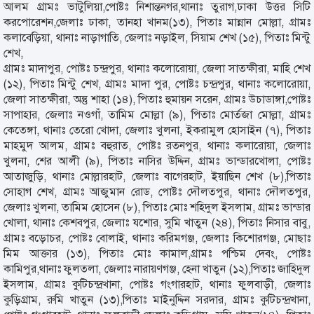
আলম গ্রামঃ ভাটুলিয়া,পোষ্টঃ নিশান্তনগর,থানাঃ তুরাগ,ঢাকা উত্তর সিটি
করপোরেশন,জেলাঃ ঢাকা, তানহা খানম(১৩), পিতাঃ মান্নান মোল্লা, গ্রামঃ
কলাবেড়িয়া, থানাঃ নাড়াগাতি, জেলাঃ নড়াইল, সিয়াম শেখ (১৫), পিতাঃ মিন্টু
শেখ,
গ্রামঃ মাদাপুর, পোষ্টঃ চন্দ্রপুর, থানাঃ কলোরোয়া, জেলা সাতক্ষীরা, মাহি শেখ
(১২), পিতাঃ মিন্টু শেখ, গ্রামঃ মাদা পুর, পোষ্টঃ চন্দ্রপুর, থানাঃ কলোরোয়া,
জেলা সাতক্ষীরা, অন্তু শাহা (১৪), পিতাঃ হুমায়ন সরেন, গ্রামঃ উচাডাঙ্গা,পোষ্টঃ
সাপাহার, জেলাঃ নওগাঁ, তামিম মোল্লা (৯), পিতাঃ মোর্তজা মোল্লা, গ্রামঃ
কেতেঙ্গা, থানাঃ তেরো খোদা, জেলাঃ খুলনা, ইকরামুল হোসাইন (৭), পিতাঃ
মাহমুদ আলম, গ্রামঃ বহুরাত, পোষ্টঃ রতনপুর, থানাঃ কলারোয়া, জেলাঃ
খুলনা, শের আলী (৯), পিতাঃ নাসির উদ্দিন, গ্রামঃ ভান্ডারখোলা, পোষ্টঃ
আতাজুড়ি, থানাঃ মোল্লারহাট, জেলাঃ বাগেরহাট, ইয়াছিন শেখ (৮),পিতাঃ
সোহাগ শেখ, গ্রামঃ আজুমান রোড, পোষ্টঃ দৌলতপুর, থানাঃ দৌলতপুর,
জেলাঃ খুলনা, তামিম হোসেন (৮), পিতাঃ মোঃ শহিদুল ইসলাম, গ্রামঃ ভান্ডার
খোলা, থানাঃ কেশবপুর, জেলাঃ যশোর, সুমি খাতুন (২৪), পিতাঃ নিসার বাবু,
গ্রামঃ বড়োচর, পোষ্টঃ বোলাই, থানাঃ করিমগঞ্জ, জেলাঃ কিশোরগঞ্জ, মোছাঃ
মিম আক্তার (১৩), পিতাঃ মোঃ কামাল,গ্রামঃ পশ্চিম দেবং, পোষ্টঃ
কামিপুর,থানাঃ ফুলতলা, জেলাঃ নারায়ণগঞ্জ, হেনা খাতুন (১২),পিতাঃ জাহিদুল
ইসলাম, গ্রামঃ কুটিচন্দ্রখানা, পোষ্টঃ গংগারহাট, থানাঃ ফুলবাড়ী, জেলাঃ
কুড়িগ্রাম, রুমি খাতুন (১৩),পিতাঃ মাইনুদ্দিন সরদার, গ্রামঃ কুটিচন্দ্রখানা,