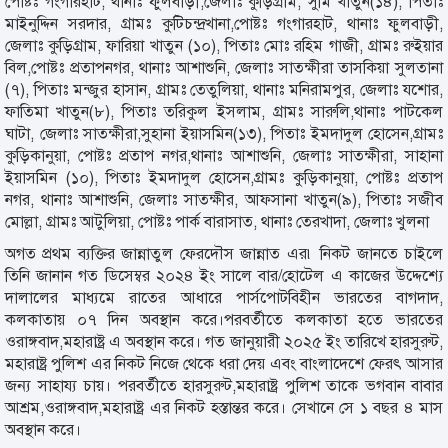
পোষ্টঃ গংগারহাট, থানাঃ ফুলবাড়ী,জেলাঃ কুড়িগ্রাম, সুমি খাতুন(১৪), পিতাঃ
মাইনুদ্দিন সরদার, গ্রামঃ কুটিচন্দ্রখানা,পোষ্টঃ গংগারহাট, থানাঃ ফুলবাড়ী,
জেলাঃ কুড়িগ্রাম, ফারিয়া খাতুন (১০), পিতাঃ মোঃ রহিম গাজী, গ্রামঃ রুইয়ার
বিল,পোষ্টঃ প্রতাপনগর, থানাঃ আশাশুনি, জেলাঃ সাতক্ষীরা তাসকিয়া সুলতানা
(৭), পিতাঃ মন্জুর হাসান, গ্রামঃ তেতুলিয়া, থানাঃ মনিরামপুর, জেলাঃ যশোর,
ফাতিমা খাতুন(৮), পিতাঃ তরিকুল ইসলাম, গ্রামঃ সারুলি,থানাঃ পাটকেল
ঘাটা, জেলাঃ সাতক্ষীরা,সুহানা ইয়াসমিন(১৩), পিতাঃ ইমদাদুল হোসেন,গ্রামঃ
কুড়িকানুয়া, পোষ্টঃ প্রতাপ নগর,থানাঃ আশাশুনি, জেলাঃ সাতক্ষীরা, সাহানা
ইয়াসমিন (১০), পিতাঃ ইমদাদুল হোসেন,গ্রামঃ কুড়িকানুয়া, পোষ্টঃ প্রতাপ
নগর, থানাঃ আশাশুনি, জেলাঃ সাতক্ষীর, আফসানা খাতুন(৯), পিতাঃ সজীব
মোল্লা, গ্রামঃ আটুলিয়া, পোষ্টঃ পার্ক বারাসাত, থানাঃ তেরখাদা, জেলাঃ খুলনা
অগত প্রথম ব্যক্তির জান্নাতুল ফেরদৌস জান্নাত এর৷ নিকট জানতে চাইলে
তিনি জানান গত ডিসেম্বর ২০২৪ ইং সালে বার/হোটেল এ কাজের উদ্দেশ্যে
দালালের মাধ্যমে রাতের আধারে পার্সপোটবিহীন ভারতের বাগদাদ,
কলকাতায় ০৭ দিন অবস্থান করে।পরবর্তীতে কলকাতা হতে ভারতের
ওরাঙ্গবাদ,মহারাষ্ট্র এ অবস্থান করে। গত জানুয়ারী ২০২৫ ইং তারিখে হারসুরুট,
মহারাষ্ট্র পুলিশ এর নিকট নিজে থেকে ধরা দেয় এবং বাংলাদেশে ফেরৎ আসার
জন্য সাহায্য চায়। পরবর্তীতে হারসুরুট,মহারাষ্ট্র পুলিশ তাকে ভগবান বাবার
আশ্রম,ওরাঙ্গবাদ,মহারাষ্ট্র এর নিকট হস্তান্তর করে। সেখানে সে ১ বছর ৪ মাস
অবস্থান করে।