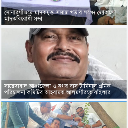
সোনারগাঁওয়ে মাদকমুক্ত সমাজ গড়ার লক্ষ্যে জোরালো
মাদকবিরোধী সভা
সায়েদাবাদ আন্তঃজেলা ও নগর বাস টার্মিনাল শ্রমিক
পরিচালনা কমিটির আহবায়ক আলমগীরকে বহিষ্কার