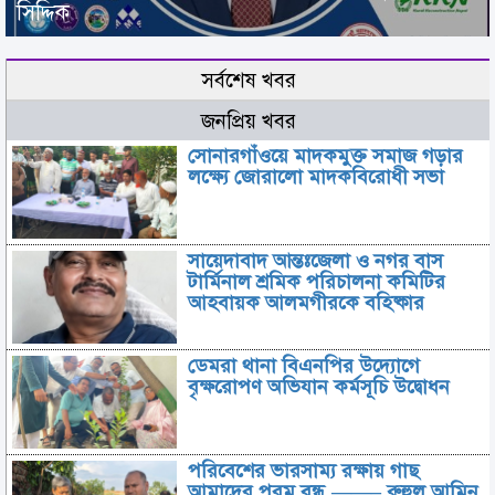
সিদ্দিক
সর্বশেষ খবর
জনপ্রিয় খবর
সোনারগাঁওয়ে মাদকমুক্ত সমাজ গড়ার
লক্ষ্যে জোরালো মাদকবিরোধী সভা
সায়েদাবাদ আন্তঃজেলা ও নগর বাস
টার্মিনাল শ্রমিক পরিচালনা কমিটির
আহবায়ক আলমগীরকে বহিষ্কার
ডেমরা থানা বিএনপির উদ্যোগে
বৃক্ষরোপণ অভিযান কর্মসূচি উদ্বোধন
পরিবেশের ভারসাম্য রক্ষায় গাছ
আমাদের পরম বন্ধু ——– রুহুল আমিন