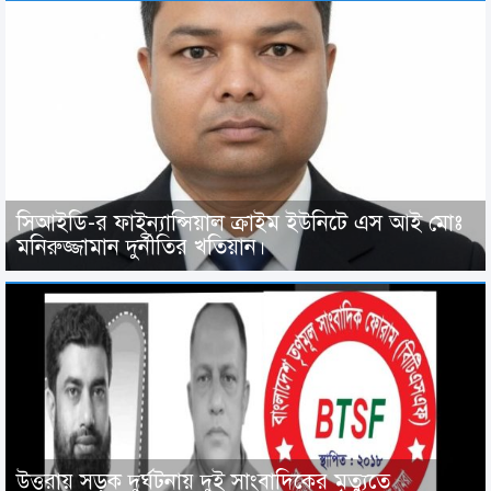
সিআইডি-র ফাইন্যান্সিয়াল ক্রাইম ইউনিটে এস আই মোঃ
মনিরুজ্জামান দুর্নীতির খতিয়ান।
উত্তরায় সড়ক দুর্ঘটনায় দুই সাংবাদিকের মৃত্যুতে