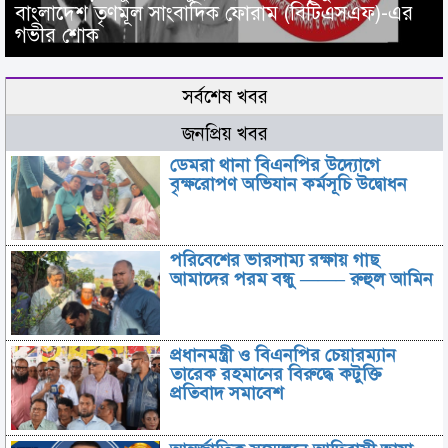
বাংলাদেশ তৃণমূল সাংবাদিক ফোরাম (বিটিএসএফ)-এর
গভীর শোক
সর্বশেষ খবর
জনপ্রিয় খবর
ডেমরা থানা বিএনপির উদ্যোগে
বৃক্ষরোপণ অভিযান কর্মসূচি উদ্বোধন
পরিবেশের ভারসাম্য রক্ষায় গাছ
আমাদের পরম বন্ধু ——– রুহুল আমিন
প্রধানমন্ত্রী ও বিএনপির চেয়ারম্যান
তারেক রহমানের বিরুদ্ধে কটুক্তি
প্রতিবাদ সমাবেশ