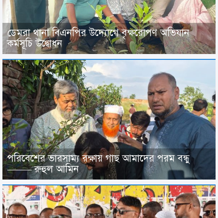
ডেমরা থানা বিএনপির উদ্যোগে বৃক্ষরোপণ অভিযান
কর্মসূচি উদ্বোধন
পরিবেশের ভারসাম্য রক্ষায় গাছ আমাদের পরম বন্ধু
——– রুহুল আমিন