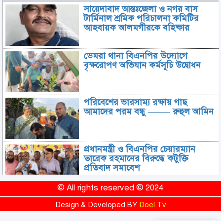
সায়েদাবাদ আন্তঃজেলা ও নগর বাস
টার্মিনাল শ্রমিক পরিচালনা কমিটির
আহবায়ক আলমগীরকে বহিষ্কার
ডেমরা থানা বিএনপির উদ্যোগে
বৃক্ষরোপণ অভিযান কর্মসূচি উদ্বোধন
পরিবেশের ভারসাম্য রক্ষায় গাছ
আমাদের পরম বন্ধু ——– রুহুল আমিন
প্রধানমন্ত্রী ও বিএনপির চেয়ারম্যান
তারেক রহমানের বিরুদ্ধে কটুক্তি
প্রতিবাদ সমাবেশ
© All rights reserved © 2024
আন্তর্জাতিক সম্মেলনে আদিবাসী ভাষা
সাংবাদিকতা সম্মেলন – 2026 যোগ
Design & Developed BY
Doel Tv
দিচ্ছেন সাংবাদিক আবু বকর সিদ্দিক