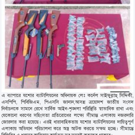
এ ব্যাপারে যশোর ব্যাটালিয়নের অধিনায়ক লেঃ কর্নেল সাইফুল্লাহ্ সিদ্দিকী,
এসপিপি, পিবিজিএম, পিএসসি জানান,আসন্ন ত্রয়োদশ জাতীয় সংসদ
নির্বাচনকে সামনে রেখে সার্বিক আইন-শৃঙ্খলা পরিস্থিতি স্বাভাবিক রাখা এবং
যেকোনো ধরণের সহিংসতা প্রতিরোধের লক্ষ্যে সীমান্ত এলাকায় নজরদারি
জোরদার করা হয়েছে। এরই ধারাবাহিকতায় যশোর ব্যাটালিয়নের দায়িত্বপূর্ণ
এলাকায় অভিযান পরিচালনা করে অস্ত্র আটক করতে সক্ষম হচ্ছে। সীমান্তে