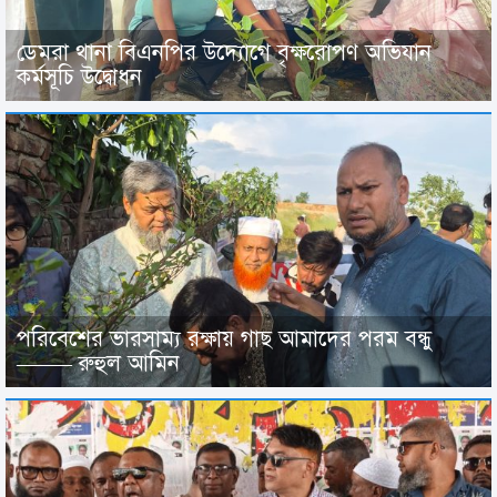
ডেমরা থানা বিএনপির উদ্যোগে বৃক্ষরোপণ অভিযান
কর্মসূচি উদ্বোধন
পরিবেশের ভারসাম্য রক্ষায় গাছ আমাদের পরম বন্ধু
——– রুহুল আমিন