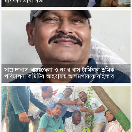
মাদকবিরোধী সভা
সায়েদাবাদ আন্তঃজেলা ও নগর বাস টার্মিনাল শ্রমিক
পরিচালনা কমিটির আহবায়ক আলমগীরকে বহিষ্কার