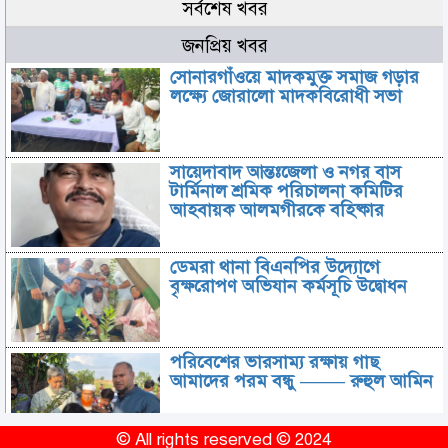
সর্বশেষ খবর
জনপ্রিয় খবর
সোনারগাঁওয়ে মাদকমুক্ত সমাজ গড়ার
লক্ষ্যে জোরালো মাদকবিরোধী সভা
সায়েদাবাদ আন্তঃজেলা ও নগর বাস
টার্মিনাল শ্রমিক পরিচালনা কমিটির
আহবায়ক আলমগীরকে বহিষ্কার
ডেমরা থানা বিএনপির উদ্যোগে
বৃক্ষরোপণ অভিযান কর্মসূচি উদ্বোধন
পরিবেশের ভারসাম্য রক্ষায় গাছ
আমাদের পরম বন্ধু ——– রুহুল আমিন
© All rights reserved © 2024