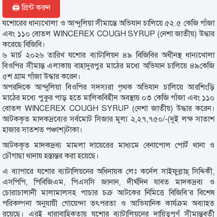
🖨 প্রিন্ট করুন
যশোরের ধান্যখোলা ও আন্দুলিয়া সীমান্তে অভিযান চালিয়ে ৫২.৫ কেজি গাঁজা
এবং ১১০ বোতল WINCEREX COUGH SYRUP (নেশা জাতীয়) উদ্ধার
করেছে বিজিবি।
৬ মার্চ ২০২৬ তারিখ যশোর ব্যাটালিয়ন ৪৯ বিজিবির অধীনস্থ ধান্যখোলা
বিওপির সীমান্ত এলাকায় বাহাদুরপুর মাঠের মধ্যে অভিযান চালিয়ে ৪৯কেজি
৫শ গ্রাম গাঁজা উদ্ধার করেন।
অপরদিকে আন্দুলিয়া বিওপির সদস্যরা পৃথক অভিযান চালিয়ে আরশিংড়ি
মাঠের মধ্যে পুকুর পাড় হতে মালিকবিহীন অবস্থায় ০৩ কেজি গাঁজা এবং ১১০
বোতল WINCEREX COUGH SYRUP (নেশা জাতীয়) উদ্ধার করেন।
আটককৃত মাদকদ্রব্যের সর্বমোট সিজার মূল্য ২,২৭,৭৫০/-(দুই লক্ষ সাতাশ
হাজার সাতশত পঞ্চাশ)টাকা।
আটককৃত মাদকদ্রব্য মামলা দায়েরের মাধ্যমে বেনাপোল পোর্ট থানা ও
চৌগাছা থানায় হস্তান্তর করা হয়েছে।
এ ব্যাপারে যশোর ব্যাটালিয়নের অধিনায়ক লেঃ কর্নেল সাইফুল্লাহ্ সিদ্দিকী,
এসপিপি, পিবিজিএম, পিএসসি জানান, দীর্ঘদিন যাবত মাদকদ্রব্য ও
চোরাচালানী মালামালসহ পাচার চক্র আটকের নিমিত্তে বিজিবি’র বিশেষ
পরিকল্পনা অনুযায়ী গোয়েন্দা তৎপরতা ও আভিযানিক কার্যক্রম অব্যাহত
রয়েছে। এরই ধারাবাহিকতায় যশোর ব্যাটালিয়নের দায়িত্বপূর্ণ সীমান্তবর্তী