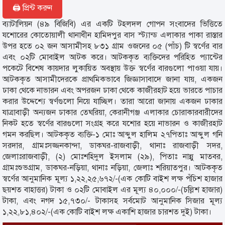
🖨 প্রিন্ট করুন
ব্যাটালিয়ন (৪৯ বিজিবি) এর একটি টহলদল গোপন সংবাদের ভিত্তিতে
যশোরের কোতোয়ালী থানাধীন হামিদপুর বাস স্ট্যান্ড এলাকার পাকা রাস্তার
উপর হতে ০২ জন আসামীসহ ৮৩১ গ্রাম ওজনের ০৫ (পাঁচ) টি স্বর্ণের বার
এবং ০২টি মোবাইল আটক করে। আটককৃত ব্যক্তিদের পরিহিত প্যান্টের
পকেটে বিশেষ কায়দার লুকায়িত অবস্থায় উক্ত স্বর্ণের বারগুলো পাওয়া যায়।
আটককৃত আসামীদেরকে প্রাথমিকভাবে জিজ্ঞাসাবাদে জানা যায়, একজন
ঢাকা থেকে নাভারন এবং অপরজন ঢাকা থেকে কাজীরহাট হয়ে ভারতে পাচার
করার উদ্দেশ্যে স্বর্ণগুলো নিয়ে যাচ্ছিল। তারা আরো জানায় একজন ঢাকার
যাত্রাবাড়ী অন্যজন ঢাকার তেঘরিয়া, কেরানীগঞ্জ এলাকার চোরাকারবারীদের
নিকট হতে স্বর্ণের বারগুলো সংগ্রহ করে যশোর হয়ে নাভারন ও কাজীরহাট
গমন করছিল। আটককৃত ব্যক্তি-১ মোঃ আব্দুল হালিম ২৭পিতাঃ আব্দুল গনি
সরদার, গ্রামঃসজ্জনকান্দা, ডাকঘর-রাজবাড়ী, থানাঃ রাজবাড়ী সদর,
জেলাঃরাজবাড়ী, (২) মোঃশহিদুল ইসলাম (২৯), পিতাঃ নান্নু মাতবর,
গ্রামঃশুভগ্রাম, ডাকঘর-নড়িয়া, থানাঃ নড়িয়া, জেলাঃ শরিয়াতপুর। আটককৃত
স্বর্ণের আনুমানিক মূল্য ১,২২,২৫,৬৭২/-(এক কোটি বাইশ লক্ষ পঁচিশ হাজার
ছয়শত বাহাত্তর) টাকা ও ০২টি মোবাইল এর মূল্য ৪০,০০০/-(চল্লিশ হাজার)
টাকা, এবং নগদ ১৫,৭৩০/- টাকাসহ সর্বমোট আনুমানিক সিজার মূল্য
১,২২,৮১,৪০২/-(এক কোটি বাইশ লক্ষ একাশি হাজার চারশত দুই) টাকা।