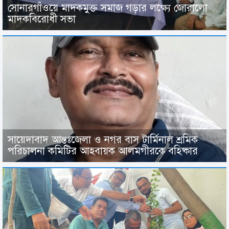
সোনারগাঁওয়ে মাদকমুক্ত সমাজ গড়ার লক্ষ্যে জোরালো
মাদকবিরোধী সভা
সায়েদাবাদ আন্তঃজেলা ও নগর বাস টার্মিনাল শ্রমিক
পরিচালনা কমিটির আহবায়ক আলমগীরকে বহিষ্কার