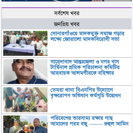
সর্বশেষ খবর
জনপ্রিয় খবর
সোনারগাঁওয়ে মাদকমুক্ত সমাজ গড়ার
লক্ষ্যে জোরালো মাদকবিরোধী সভা
সায়েদাবাদ আন্তঃজেলা ও নগর বাস
টার্মিনাল শ্রমিক পরিচালনা কমিটির
আহবায়ক আলমগীরকে বহিষ্কার
ডেমরা থানা বিএনপির উদ্যোগে
বৃক্ষরোপণ অভিযান কর্মসূচি উদ্বোধন
পরিবেশের ভারসাম্য রক্ষায় গাছ
আমাদের পরম বন্ধু ——– রুহুল আমিন