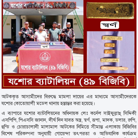
আটককৃত আসামীদের বিরুদ্ধে মামলা দায়ের এর মাধ্যমে আসামীদেরকে
যশোর কোতোয়ালী মডেল থানায় হস্তান্তর করা হয়েছে।
এ ব্যাপারে যশোর ব্যাটালিয়নের অধিনায়ক লেঃ কর্নেল সাইফুল্লাহ্ সিদ্দিকী
এসপিপি, পিএসসি জানান, দীর্ঘ দিন যাবত অস্ত্র, স্বর্ণ, রূপা, মাদক, ডলার, রুপি,
হুন্ডি ও চোরাচালানী মালামাল আটকের নিমিত্তে সীমান্ত এলাকায় বিজিবির
বিশেষ পরিকল্পনা অনুযায়ী গোয়েন্দা তৎপরতা ও আভিযানিক কার্যক্রম