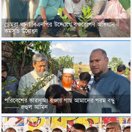
ডেমরা থানা বিএনপির উদ্যোগে বৃক্ষরোপণ অভিযান
কর্মসূচি উদ্বোধন
পরিবেশের ভারসাম্য রক্ষায় গাছ আমাদের পরম বন্ধু
——– রুহুল আমিন