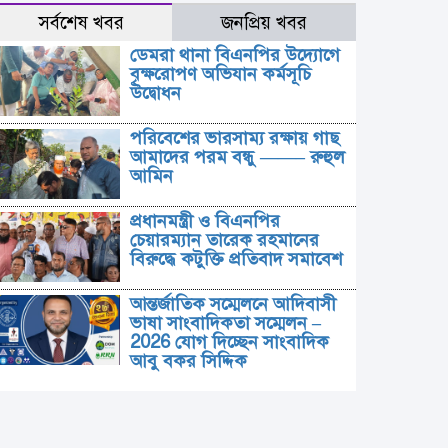
সর্বশেষ খবর
জনপ্রিয় খবর
ডেমরা থানা বিএনপির উদ্যোগে
বৃক্ষরোপণ অভিযান কর্মসূচি
উদ্বোধন
পরিবেশের ভারসাম্য রক্ষায় গাছ
আমাদের পরম বন্ধু ——– রুহুল
আমিন
প্রধানমন্ত্রী ও বিএনপির
চেয়ারম্যান তারেক রহমানের
বিরুদ্ধে কটুক্তি প্রতিবাদ সমাবেশ
আন্তর্জাতিক সম্মেলনে আদিবাসী
ভাষা সাংবাদিকতা সম্মেলন –
2026 যোগ দিচ্ছেন সাংবাদিক
আবু বকর সিদ্দিক
সিআইডি-র ফাইন্যান্সিয়াল ক্রাইম
ইউনিটে এস আই মোঃ
মনিরুজ্জামান দুর্নীতির খতিয়ান।