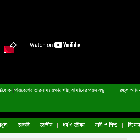
দ্বোধন
|
পরিবেশের ভারসাম্য রক্ষায় গাছ আমাদের পরম বন্ধু ——– রুহুল আমিন
ধুলা
চাকরি
জাতীয়
ধর্ম ও জীবন
নারী ও শিশু
বিনো