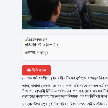
প্রতিনিধি:
স্টাফ রিপোর্টার
এলাকা:
লক্ষ্মীপুর
🖨 প্রিন্ট করুন
‎সনাতন ধর্মাবলম্বীদে বৃহৎ ধর্মীয় উৎসব দুর্গাপূজার আনুষ্ঠান
তারই ধারাবাহিকতায় ১৪ নং মান্দারী ইউনিয়নে সনাতন ধর্মাবল
উদ্দেশ্যে মান্দারী ইউনিয়ন পরিষদের প্রশাসক মোঃ সালেহ উদ
রহমানের সঞ্চালনায় আইনশৃঙ্খলা বিষয়ক এক মতবিনিময় সভা অন
‎১৭ সেপ্টেম্বর দুপুর ১২ টায় পরিষদ মিলনায়তনে এই মতবিময় সভ