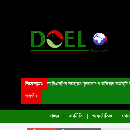
শিরোনামঃ
ডেমরা থানা বিএনপির উদ্যোগে বৃক্ষরোপণ অভিযান কর্মসূচি উ
জরুরীঃ
প্রচ্ছদ
অর্থনীতি
আন্তর্জাতিক
খেলা