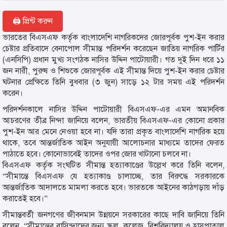
🖨 প্রিন্ট করুন
ভারতের বিএসএফ কর্তৃক বাংলাদেশি নাগরিকদের জোরপূর্বক পুশ-ইন করার
চেষ্টার প্রতিবাদে বেনাপোল সীমান্ত পরিদর্শন করেছেন জাতিয় নাগরিক পার্টির
(এনসিপি) প্রধান মুখ্য সংগঠক নাসির উদ্দিন পাটোয়ারী। গত দুই দিন ধরে ১১
জন নারী, পুরুষ ও শিশুকে জোরপূর্বক এই সীমান্ত দিয়ে পুশ-ইন করার চেষ্টার
ঘটনার প্রেক্ষিতে তিনি বুধবার (৩ জুন) সাড়ে ১২ টার সময় এই পরিদর্শন
করেন।
পরিদর্শনকালে নাসির উদ্দিন পাটোয়ারী বিএসএফ-এর এমন অমানবিক
আচরণের তীব্র নিন্দা জানিয়ে বলেন, ভারতীয় বিএসএফ-এর কোনো প্রকার
পুশ-ইন আর মেনে নেওয়া হবে না। যদি তারা প্রকৃত বাংলাদেশি নাগরিক হয়ে
থাকে, তবে আন্তর্জাতিক আইন অনুযায়ী আলোচনার মাধ্যমে তাদের ফেরত
পাঠাতে হবে। কোনোভাবেই তাদের ওপর জোর খাটানো চলবে না।
বিএসএফ কর্তৃক সংঘটিত সীমান্ত হত্যাকাণ্ডের উল্লেখ করে তিনি বলেন,
“সীমান্তে বিএসএফ যে হত্যাকাণ্ড চালাচ্ছে, তার বিরুদ্ধে সরকারকে
আন্তর্জাতিক আদালতে মামলা করতে হবে। ভারতকে আইনের কাঠগড়ায় দাঁড়
করাতেই হবে।”
সীমান্তবর্তী জনগণের জীবনমান উন্নয়নে সরকারের কাছে দাবি জানিয়ে তিনি
বলেন, “সীমান্তের বাসিন্দাদের জন্য স্কুল, কলেজ, বিশ্ববিদ্যালয় ও হাসপাতাল