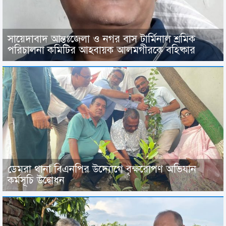
সায়েদাবাদ আন্তঃজেলা ও নগর বাস টার্মিনাল শ্রমিক
পরিচালনা কমিটির আহবায়ক আলমগীরকে বহিষ্কার
ডেমরা থানা বিএনপির উদ্যোগে বৃক্ষরোপণ অভিযান
কর্মসূচি উদ্বোধন