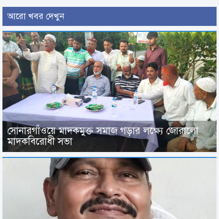
আরো খবর দেখুন
সোনারগাঁওয়ে মাদকমুক্ত সমাজ গড়ার লক্ষ্যে জোরালো
মাদকবিরোধী সভা