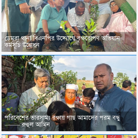
ডেমরা থানা বিএনপির উদ্যোগে বৃক্ষরোপণ অভিযান
কর্মসূচি উদ্বোধন
পরিবেশের ভারসাম্য রক্ষায় গাছ আমাদের পরম বন্ধু
——– রুহুল আমিন