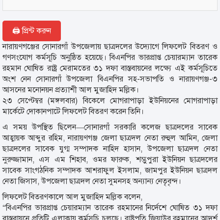
🖨 প্রিন্ট করুন
নারায়ণগঞ্জের সোনারগাঁ উপজেলায় ছাত্রদলের উদ্যোগে লিফলেট বিতরণ ও
গণসংযোগ কর্মসূচি অনুষ্ঠিত হয়েছে। বিএনপির ভারপ্রাপ্ত চেয়ারম্যান তারেক
রহমান ঘোষিত রাষ্ট্র মেরামতের ৩১ দফা বাস্তবায়নের লক্ষ্যে এই কর্মসূচিতে
অংশ নেন সোনারগাঁ উপজেলা বিএনপির সহ-সভাপতি ও নারায়ণগঞ্জ-৩
আসনের মনোনয়ন প্রত্যাশী আল মুজাহিদ মল্লিক।
২৩ সেপ্টেম্বর (মঙ্গলবার) বিকেলে মোগরাপাড়া ইউনিয়নের মোগরাপাড়া
মার্কেটে দোকানপাটে লিফলেট বিতরণ করেন তিনি।
এ সময় উপস্থিত ছিলেন—সোনারগাঁ সরকারি কলেজ ছাত্রদলের সাবেক
আহ্বায়ক আব্দুর রহিম, নারায়ণগঞ্জ জেলা ছাত্রদল নেতা রুহুল আমিন, জেলা
ছাত্রদলের সাবেক যুগ্ম সম্পাদক নাহিদ হাসান, উপজেলা ছাত্রদল নেতা
নুরুজ্জামান, এস এম শিহাব, ওমর ফারুক, শম্ভুপুরা ইউনিয়ন ছাত্রদলের
সাবেক সাংগঠনিক সম্পাদক আশরাফুল ইসলাম, জামপুর ইউনিয়ন ছাত্রদল
নেতা জিসাস, উপজেলা ছাত্রদল নেতা সুমনসহ অন্যান্য নেতৃবৃন্দ।
লিফলেট বিতরণকালে আল মুজাহিদ মল্লিক বলেন,
“বিএনপির ভারপ্রাপ্ত চেয়ারম্যান তারেক রহমানের নির্দেশে ঘোষিত ৩১ দফা
বাস্তবায়নে প্রতিটি এলাকায় কর্মসূচি চলছে। রাষ্ট্রপতি জিয়াউর রহমানের আদর্শ