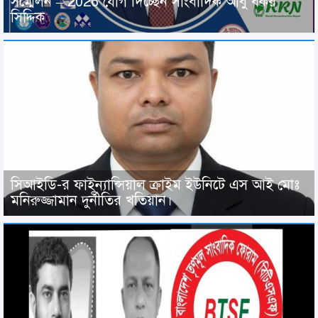
সম্মেলন – 2026 যোগ দিচ্ছেন সাংবাদিক আবু বকর
সিদ্দিক
সিআইডি-র ফাইন্যান্সিয়াল ক্রাইম ইউনিটে এস আই মোঃ
মনিরুজ্জামান দুর্নীতির খতিয়ান।