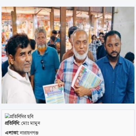
প্রতিনিধি:
মোঃ মামুন
এলাকা:
নারায়ণগঞ্জ