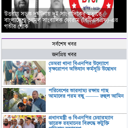
উত্তরায় সড়ক দুর্ঘটনায় দুই সাংবাদিকের মৃত্যুতে
বাংলাদেশ তৃণমূল সাংবাদিক ফোরাম (বিটিএসএফ)-এর
গভীর শোক
সর্বশেষ খবর
জনপ্রিয় খবর
ডেমরা থানা বিএনপির উদ্যোগে
বৃক্ষরোপণ অভিযান কর্মসূচি উদ্বোধন
পরিবেশের ভারসাম্য রক্ষায় গাছ
আমাদের পরম বন্ধু ——– রুহুল আমিন
প্রধানমন্ত্রী ও বিএনপির চেয়ারম্যান
তারেক রহমানের বিরুদ্ধে কটুক্তি