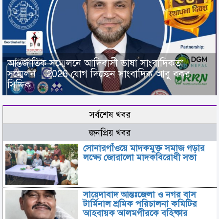
আন্তর্জাতিক সম্মেলনে আদিবাসী ভাষা সাংবাদিকতা
সম্মেলন – 2026 যোগ দিচ্ছেন সাংবাদিক আবু বকর
সিদ্দিক
সর্বশেষ খবর
জনপ্রিয় খবর
সোনারগাঁওয়ে মাদকমুক্ত সমাজ গড়ার
লক্ষ্যে জোরালো মাদকবিরোধী সভা
সায়েদাবাদ আন্তঃজেলা ও নগর বাস
টার্মিনাল শ্রমিক পরিচালনা কমিটির
আহবায়ক আলমগীরকে বহিষ্কার