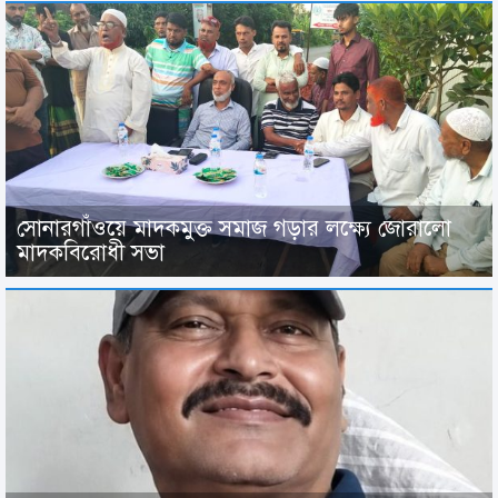
সোনারগাঁওয়ে মাদকমুক্ত সমাজ গড়ার লক্ষ্যে জোরালো
মাদকবিরোধী সভা