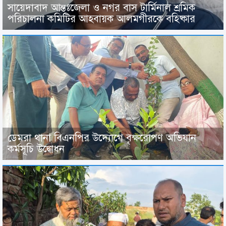
সায়েদাবাদ আন্তঃজেলা ও নগর বাস টার্মিনাল শ্রমিক
পরিচালনা কমিটির আহবায়ক আলমগীরকে বহিষ্কার
ডেমরা থানা বিএনপির উদ্যোগে বৃক্ষরোপণ অভিযান
কর্মসূচি উদ্বোধন