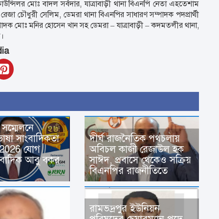
উন্সিলর মোঃ বাদল সর্বদার, যাত্রাবাড়ী থানা বিএনপি নেতা এহতেশাম
রেজা চৌধুরী সেলিম, ডেমরা থানা বিএনপির সাধারণ সম্পাদক পদপ্রার্থী
্পাদক মোঃ মনির হোসেন খান সহ ডেমরা – যাত্রাবাড়ী – কদমতলীর থানা,
দ।
dia
ক সম্মেলনে
াষা সাংবাদিকতা
দীর্ঘ রাজনৈতিক পথচলায়
– 2026 যোগ
অবিচল কাজী রেজাউল হক
াংবাদিক আবু বকর
সাঈদ, প্রবাসে থেকেও সক্রিয়
বিএনপির রাজনীতিতে
রামভদ্রপুর ইউনিয়ন