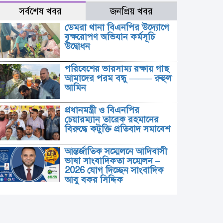
সর্বশেষ খবর
জনপ্রিয় খবর
ডেমরা থানা বিএনপির উদ্যোগে
বৃক্ষরোপণ অভিযান কর্মসূচি
উদ্বোধন
পরিবেশের ভারসাম্য রক্ষায় গাছ
আমাদের পরম বন্ধু ——– রুহুল
আমিন
প্রধানমন্ত্রী ও বিএনপির
চেয়ারম্যান তারেক রহমানের
বিরুদ্ধে কটুক্তি প্রতিবাদ সমাবেশ
আন্তর্জাতিক সম্মেলনে আদিবাসী
ভাষা সাংবাদিকতা সম্মেলন –
2026 যোগ দিচ্ছেন সাংবাদিক
আবু বকর সিদ্দিক
সিআইডি-র ফাইন্যান্সিয়াল ক্রাইম
ইউনিটে এস আই মোঃ
মনিরুজ্জামান দুর্নীতির খতিয়ান।