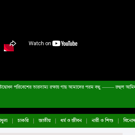
দ্বোধন
|
পরিবেশের ভারসাম্য রক্ষায় গাছ আমাদের পরম বন্ধু ——– রুহুল আমিন
প
ধুলা
চাকরি
জাতীয়
ধর্ম ও জীবন
নারী ও শিশু
বিনো