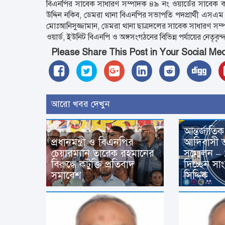
বিএনপির সাবেক সাধারণ সম্পাদক ৪৯ নং ওয়ার্ডের সাবেক কা
উদ্দিন নকিব, ডেমরা থানা বিএনপির সভাপতি পদপ্রার্থী এসএম 
মোঃআনিসুজ্জামান, ডেমরা থানা ছাত্রদলের সাবেক সাধারণ সম
ওয়ার্ড, ইউনিট বিএনপি ও অঙ্গসংগঠনের বিভিন্ন পর্যায়ের নেতৃবৃন্
Please Share This Post in Your Social Me
আরো খবর দেখুন
আন্তর্জাতি
প্রধানমন্ত্রী ও বিএনপির
আদিবাসী ভ
চেয়ারম্যান তারেক রহমানের
সম্মেলন 
বিরুদ্ধে কটুক্তি প্রতিবাদ
দিচ্ছেন স
সমাবেশ
সিদ্দিক