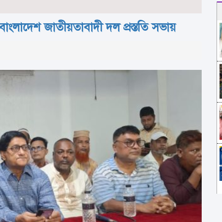
াংলাদেশ জাতীয়তাবাদী দল প্রস্ততি সভায়