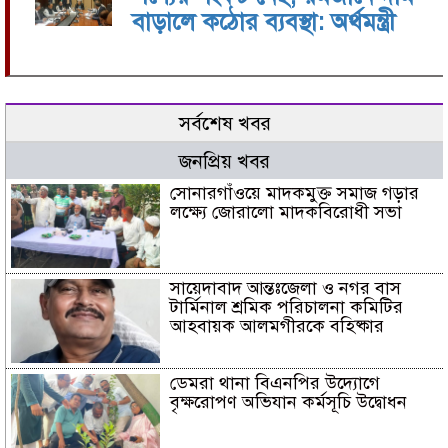
বাড়ালে কঠোর ব্যবস্থা: অর্থমন্ত্রী
সর্বশেষ খবর
জনপ্রিয় খবর
সোনারগাঁওয়ে মাদকমুক্ত সমাজ গড়ার
লক্ষ্যে জোরালো মাদকবিরোধী সভা
সায়েদাবাদ আন্তঃজেলা ও নগর বাস
টার্মিনাল শ্রমিক পরিচালনা কমিটির
আহবায়ক আলমগীরকে বহিষ্কার
ডেমরা থানা বিএনপির উদ্যোগে
বৃক্ষরোপণ অভিযান কর্মসূচি উদ্বোধন