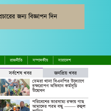
রাজনীতি
সম্পাদকীয়
সারাদেশ
সর্বশেষ খবর
জনপ্রিয় খবর
ডেমরা থানা বিএনপির উদ্যোগে
বৃক্ষরোপণ অভিযান কর্মসূচি
উদ্বোধন
পরিবেশের ভারসাম্য রক্ষায় গাছ
আমাদের পরম বন্ধু ——– রুহুল
আমিন