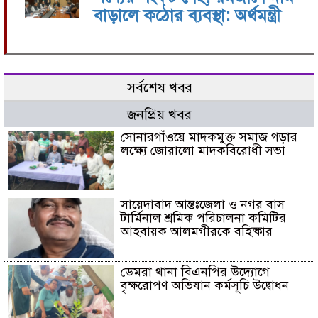
বাড়ালে কঠোর ব্যবস্থা: অর্থমন্ত্রী
সর্বশেষ খবর
জনপ্রিয় খবর
সোনারগাঁওয়ে মাদকমুক্ত সমাজ গড়ার
লক্ষ্যে জোরালো মাদকবিরোধী সভা
সায়েদাবাদ আন্তঃজেলা ও নগর বাস
টার্মিনাল শ্রমিক পরিচালনা কমিটির
আহবায়ক আলমগীরকে বহিষ্কার
ডেমরা থানা বিএনপির উদ্যোগে
বৃক্ষরোপণ অভিযান কর্মসূচি উদ্বোধন